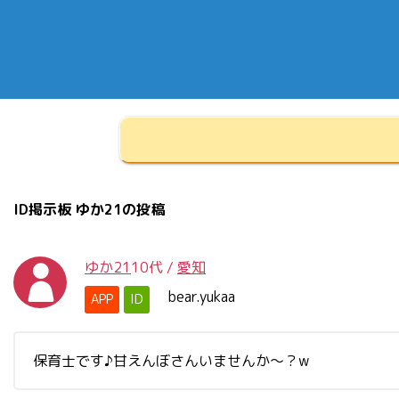
ID掲示板 ゆか21の投稿
ゆか21
10代
/
愛知
bear.yukaa
APP
ID
保育士です♪甘えんぼさんいませんか～？w