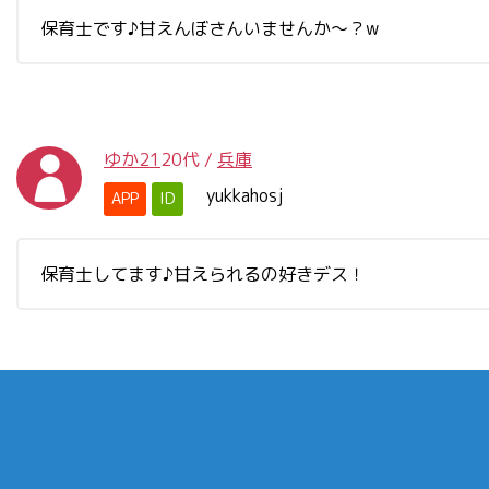
保育士です♪甘えんぼさんいませんか～？w
ゆか21
20代
/
兵庫
yukkahosj
APP
ID
保育士してます♪甘えられるの好きデス！