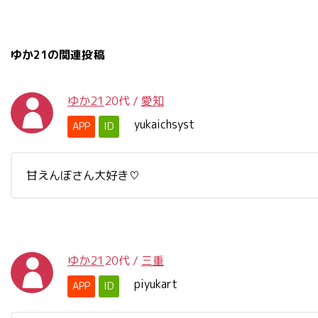
ゆか21の関連投稿
ゆか21
20代
/
愛知
yukaichsyst
APP
ID
甘えんぼさん大好き♡
ゆか21
20代
/
三重
piyukart
APP
ID