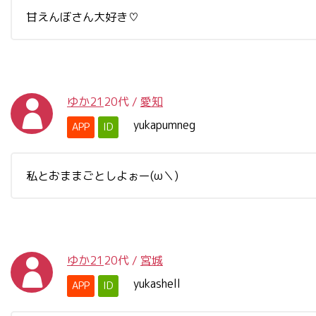
甘えんぼさん大好き♡
ゆか21
20代
/
愛知
yukapumneg
APP
ID
私とおままごとしよぉー(ω＼)
ゆか21
20代
/
宮城
yukashell
APP
ID