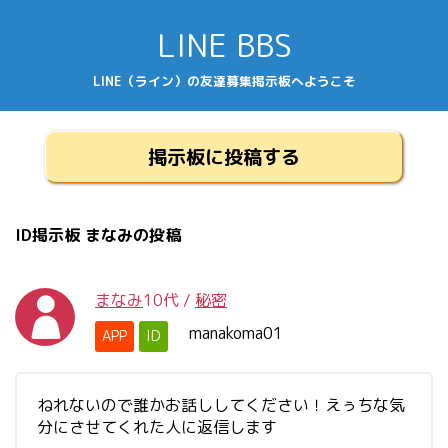
LINE BBS
LINE（ライン）の友達募集掲示板へようこそ
掲示板に投稿する
ID掲示板 まなみの投稿
まなみ
10代
/
秘密
manakoma01
APP
ID
ねれないので誰かお話ししてください！えぅちな気
分にさせてくれた人に返信します