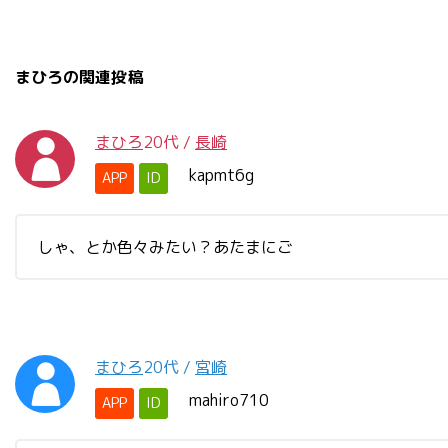
まひろの関連投稿
まひろ
20代
/
長崎
kapmt6g
APP
ID
しゃ、とか色々みたい？あたまにご
まひろ
20代
/
宮崎
mahiro710
APP
ID