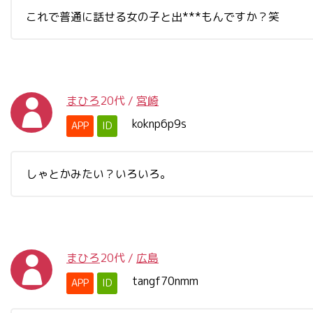
これで普通に話せる女の子と出***もんですか？笑
まひろ
20代
/
宮崎
koknp6p9s
APP
ID
しゃとかみたい？いろいろ。
まひろ
20代
/
広島
tangf70nmm
APP
ID