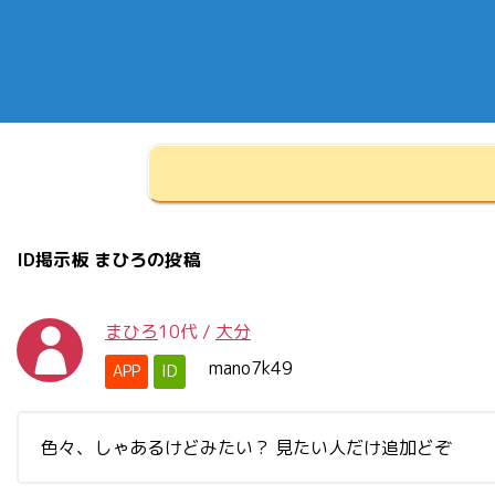
ID掲示板 まひろの投稿
まひろ
10代
/
大分
mano7k49
APP
ID
色々、しゃあるけどみたい？ 見たい人だけ追加どぞ