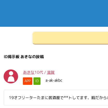
ID掲示板 あきなの投稿
あきな
10代
/
滋賀
a-ak-akbc
APP
ID
19才フリーターたまに居酒屋で**トしてます、暇だから