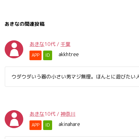
あきなの関連投稿
あきな
10代
/
千葉
akkhtree
APP
ID
ウダウダいう器の小さい男マジ無理。ほんとに遊びたい
あきな
10代
/
神奈川
akinahare
APP
ID