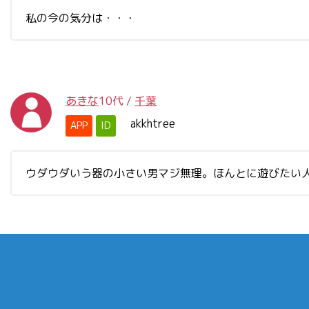
私の今の気分は・・・
あきな
10代
/
千葉
akkhtree
APP
ID
ウダウダいう器の小さい男マジ無理。ほんとに遊びたい