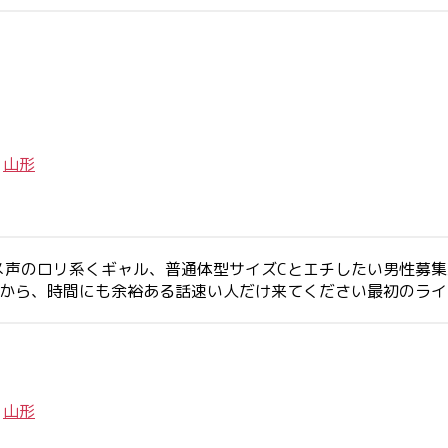
/
山形
メ声のロリ系くギャル、普通体型サイズCとエチしたい男性募
すから、時間にも余裕ある話速い人だけ来てください最初のラ
/
山形