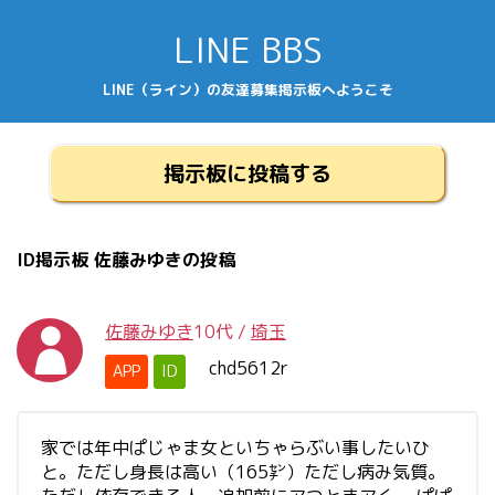
LINE BBS
LINE（ライン）の友達募集掲示板へようこそ
掲示板に投稿する
ID掲示板 佐藤みゆきの投稿
佐藤みゆき
10代
/
埼玉
chd5612r
APP
ID
家では年中ぱじゃま女といちゃらぶい事したいひ
と。ただし身長は高い（165㌢）ただし病み気質。