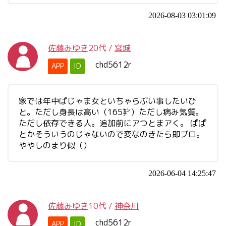
2026-08-03 03:01:09
佐藤みゆき
20代
/
宮城
chd5612r
APP
ID
家では年中ぱじゃま女といちゃらぶい事したいひ
と。ただし身長は高い（165㌢）ただし病み気質。
ただし依存できる人。追加前にアつとまアく。 ぱぱ
とかそういうのじゃないので変なのきたら即ブロ。
ややしのまり似（）
2026-06-04 14:25:47
佐藤みゆき
10代
/
神奈川
chd5612r
APP
ID