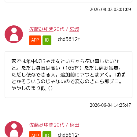
2026-08-03 03:01:09
佐藤みゆき
20代
/
宮城
chd5612r
APP
ID
家では年中ぱじゃま女といちゃらぶい事したいひ
と。ただし身長は高い（165㌢）ただし病み気質。
ただし依存できる人。追加前にアつとまアく。 ぱぱ
とかそういうのじゃないので変なのきたら即ブロ。
ややしのまり似（）
2026-06-04 14:25:47
佐藤みゆき
20代
/
秋田
chd5612r
APP
ID