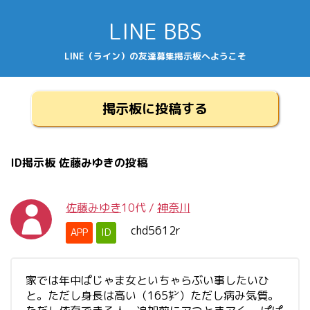
LINE BBS
LINE（ライン）の友達募集掲示板へようこそ
掲示板に投稿する
ID掲示板 佐藤みゆきの投稿
佐藤みゆき
10代
/
神奈川
chd5612r
APP
ID
家では年中ぱじゃま女といちゃらぶい事したいひ
と。ただし身長は高い（165㌢）ただし病み気質。