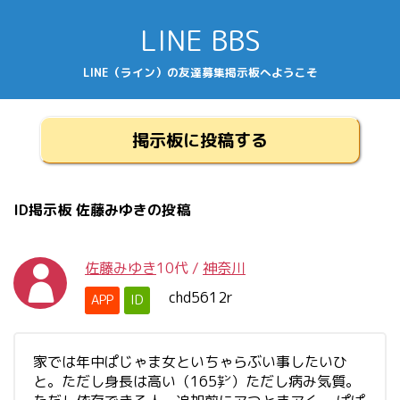
LINE BBS
LINE（ライン）の友達募集掲示板へようこそ
掲示板に投稿する
ID掲示板 佐藤みゆきの投稿
佐藤みゆき
10代
/
神奈川
chd5612r
APP
ID
家では年中ぱじゃま女といちゃらぶい事したいひ
と。ただし身長は高い（165㌢）ただし病み気質。