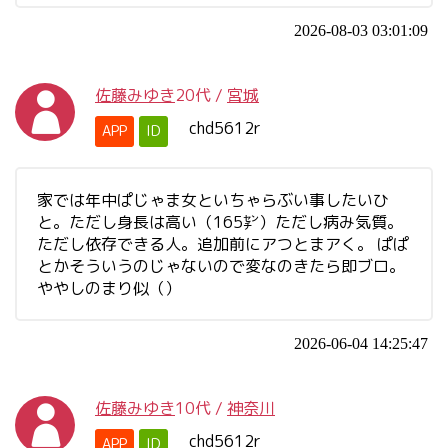
2026-08-03 03:01:09
佐藤みゆき
20代
/
宮城
chd5612r
APP
ID
家では年中ぱじゃま女といちゃらぶい事したいひ
と。ただし身長は高い（165㌢）ただし病み気質。
ただし依存できる人。追加前にアつとまアく。 ぱぱ
とかそういうのじゃないので変なのきたら即ブロ。
ややしのまり似（）
2026-06-04 14:25:47
佐藤みゆき
10代
/
神奈川
chd5612r
APP
ID