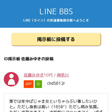
LINE BBS
LINE（ライン）の友達募集掲示板へようこそ
掲示板に投稿する
ID掲示板 佐藤みゆきの投稿
佐藤みゆき
10代
/
神奈川
chd5612r
APP
ID
家では年中ぱじゃま女といちゃらぶい事したいひ
と。ただし身長は高い（165㌢）ただし病み気質。