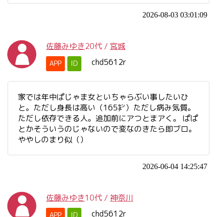
2026-08-03 03:01:09
佐藤みゆき
20代
/
宮城
chd5612r
APP
ID
家では年中ぱじゃま女といちゃらぶい事したいひ
と。ただし身長は高い（165㌢）ただし病み気質。
ただし依存できる人。追加前にアつとまアく。 ぱぱ
とかそういうのじゃないので変なのきたら即ブロ。
ややしのまり似（）
2026-06-04 14:25:47
佐藤みゆき
10代
/
神奈川
chd5612r
APP
ID