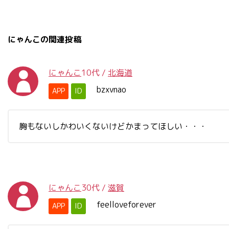
にゃんこの関連投稿
にゃんこ
10代
/
北海道
bzxvnao
APP
ID
胸もないしかわいくないけどかまってほしい・・・
にゃんこ
30代
/
滋賀
feelloveforever
APP
ID