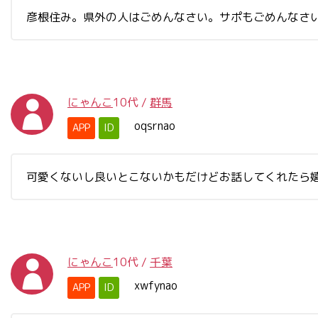
彦根住み。県外の人はごめんなさい。サポもごめんなさ
にゃんこ
10代
/
群馬
oqsrnao
APP
ID
可愛くないし良いとこないかもだけどお話してくれたら
にゃんこ
10代
/
千葉
xwfynao
APP
ID