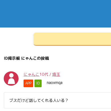
ID掲示板 にゃんこの投稿
にゃんこ
10代
/
埼玉
naoxmqa
APP
ID
ブスだけど話してくれる人いる？