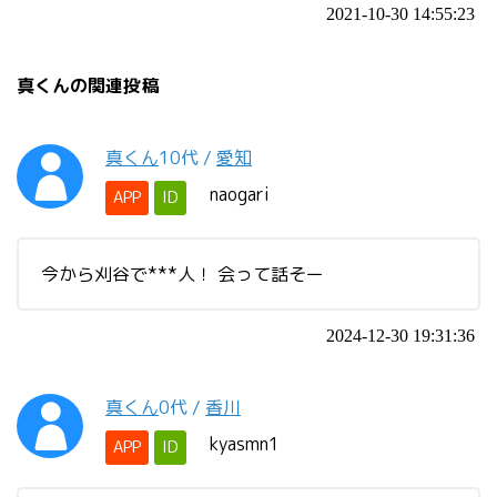
2021-10-30 14:55:23
真くんの関連投稿
真くん
10代
/
愛知
naogari
APP
ID
今から刈谷で***人！ 会って話そー
2024-12-30 19:31:36
真くん
0代
/
香川
kyasmn1
APP
ID