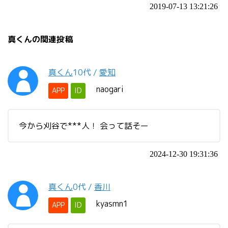
2019-07-13 13:21:26
真くんの関連投稿
真くん
10代
/
愛知
naogari
APP
ID
今から刈谷で***人！ 会って話そー
2024-12-30 19:31:36
真くん
0代
/
香川
kyasmn1
APP
ID