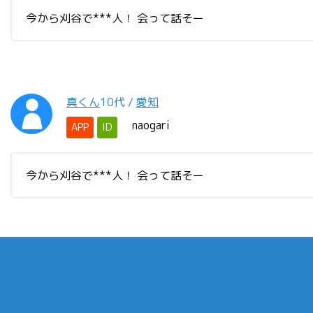
今から刈谷で***人！ 会って話そー
真くん
10代
/
愛知
naogari
APP
ID
今から刈谷で***人！ 会って話そー