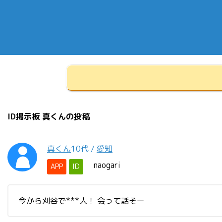
ID掲示板 真くんの投稿
真くん
10代
/
愛知
naogari
APP
ID
今から刈谷で***人！ 会って話そー