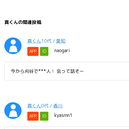
真くんの関連投稿
真くん
10代
/
愛知
naogari
APP
ID
今から刈谷で***人！ 会って話そー
真くん
0代
/
香川
kyasmn1
APP
ID