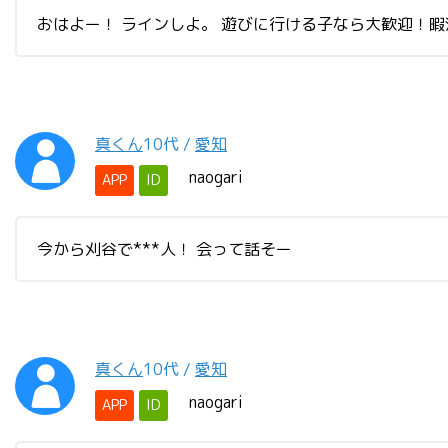
おはよー！ ラインしよ。 遊びに行ける子なら大歓迎！
真くん
10代
/
愛知
naogari
APP
ID
今から刈谷で***人！ 会って話そー
真くん
10代
/
愛知
naogari
APP
ID