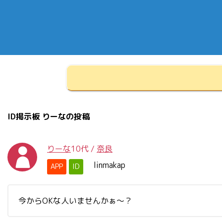
ID掲示板 りーなの投稿
りーな
10代
/
奈良
linmakap
APP
ID
今からOKな人いませんかぁ～？