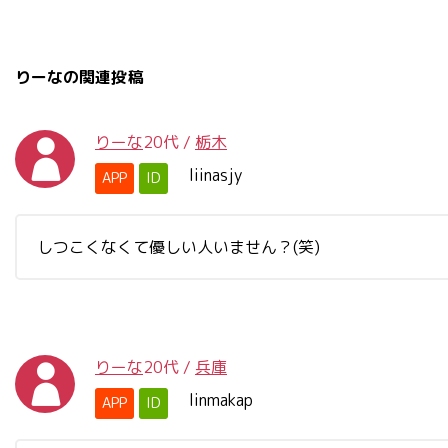
りーなの関連投稿
りーな
20代
/
栃木
liinasjy
APP
ID
しつこくなくて優しい人いません？(笑)
りーな
20代
/
兵庫
linmakap
APP
ID