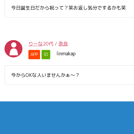
今日誕生日だから祝って？笑お返し気分でするかも笑
りーな
20代
/
奈良
linmakap
APP
ID
今からOKな人いませんかぁ～？